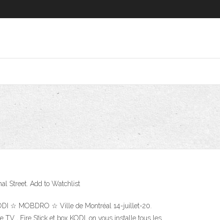
nal Street. Add to Watchlist
I ☆ MOBDRO ☆ Ville de Montréal 14-juillet-20.
 TV , Fire Stick et box KODI, on vous installe tous les