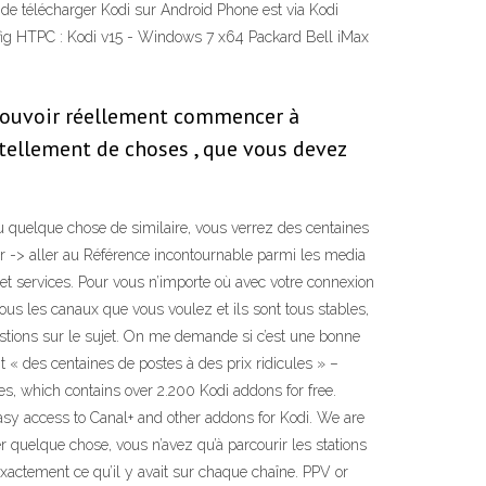
n de télécharger Kodi sur Android Phone est via Kodi
nfig HTPC : Kodi v15 - Windows 7 x64 Packard Bell iMax
e pouvoir réellement commencer à
 tellement de choses , que vous devez
ou quelque chose de similaire, vous verrez des centaines
sur -> aller au Référence incontournable parmi les media
 et services. Pour vous n’importe où avec votre connexion
us les canaux que vous voulez et ils sont tous stables,
stions sur le sujet. On me demande si c’est une bonne
nt « des centaines de postes à des prix ridicules » –
es, which contains over 2.200 Kodi addons for free.
sy access to Canal+ and other addons for Kodi. We are
r quelque chose, vous n’avez qu’à parcourir les stations
xactement ce qu’il y avait sur chaque chaîne. PPV or