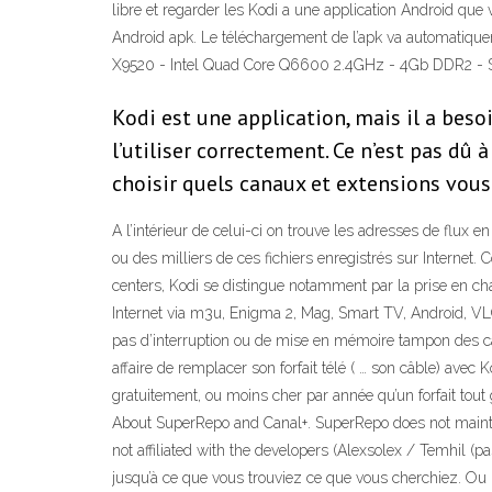
libre et regarder les Kodi a une application Android que
Android apk. Le téléchargement de l’apk va automatique
X9520 - Intel Quad Core Q6600 2.4GHz - 4Gb DDR2 -
Kodi est une application, mais il a bes
l’utiliser correctement. Ce n’est pas dû
choisir quels canaux et extensions vous
A l’intérieur de celui-ci on trouve les adresses de flux
ou des milliers de ces fichiers enregistrés sur Internet
centers, Kodi se distingue notamment par la prise en cha
Internet via m3u, Enigma 2, Mag, Smart TV, Android, VLC
pas d’interruption ou de mise en mémoire tampon des ca
affaire de remplacer son forfait télé ( … son câble) avec 
gratuitement, ou moins cher par année qu’un forfait tout
About SuperRepo and Canal+. SuperRepo does not maintai
not affiliated with the developers (Alexsolex / Temhil (
jusqu’à ce que vous trouviez ce que vous cherchiez. Ou 