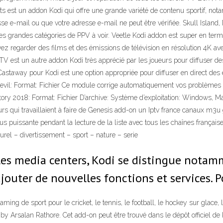
est un addon Kodi qui offre une grande variété de contenu sportif, notamme
se e-mail ou que votre adresse e-mail ne peut être vérifiée. Skull Island, 
 grandes catégories de PPV à voir. Veetle Kodi addon est super en termes 
vez regarder des films et des émissions de télévision en résolution 4K a
h TV est un autre addon Kodi très apprécié par les joueurs pour diffuser 
Castaway pour Kodi est une option appropriée pour diffuser en direct d
tsdevil: Format: Fichier Ce module corrige automatiquement vos problème
tory 2018: Format: Fichier D’archive: Système d’exploitation: Windows, M
s qui travaillaient à faire de Genesis add-on un Iptv france canaux m3u gr
s puissante pendant la lecture de la liste avec tous les chaînes française
urel – divertissement – sport – nature – serie
es media centers, Kodi se distingue notamm
jouter de nouvelles fonctions et services. 
ng de sport pour le cricket, le tennis, le football, le hockey sur glace, l
by Arsalan Rathore. Cet add-on peut être trouvé dans le dépôt officiel d