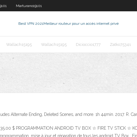
9101
Marturano19101
Best VPN 2021
Meilleur routeur pour un accès internet privé
Wallach15195
Wallach15195
Dicioccio1777
Zatko75341
Includes Alternate Ending, Deleted Scenes, and more. 1h 44min. 2017. R. Ca
avori. 35,00 $ PROGRAMMATION ANDROID TV BOX ☆ FIRE TV STICK ☆ KOD
programmation, mise à jour et réparation de tous les android TV Box , Fire