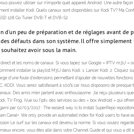
 vous pouvez utiliser sur n’importe quel appareil Android. Une autre faço
ment installer Kodi. Quels canaux sont disponibles sur Kodi TV? Ma Co
 SSD 128 Go Tuner DVB-T et DVB-S2
oin d’un peu de préparation et de réglages avant d
 à des défauts dans son système. Il offre simplement
 souhaitez avoir sous la main.
 en direct et les noms de canaux. Si vous tapez sur Google » IPTV m3U » 
. Comment installer la playlist M3U dans Kodi. 1. Lancer Kodi. 2. Cliquez 
rge d'une foule d'extensions permettant d'ajouter de nouvelles fonctions
, KODI. Vous serez satisfaisant à 100% car nous disposons de presque to
naux. Des amis m’en parlent avec enthousiasme. J’ai reçu plusieurs que
Kodi, TV Frog, iVue ou l’iptv, des services ou des « box Android » qui offre
 garni par 02/03/2017 · The easiest way is to install SuperRepo repositori
n Canal+. We only provide an automated index for Kodi users to have ea
passion Le surf sur les canaux est devenu la norme. Si vous voulez regarde
mieux encore, vous êtes allé dans votre Channel Guide et qui vous a dit e