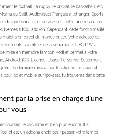
nt le football, le rugby, le cricket, le basketball, etc.
Moana ou Split. Audiovisuel Français a l’étranger. Sports
de fonctionnalité et de vitesse. Il offre une résolution
vec Nemesis Kodi add-on. Cependant, cette fonctionnalité
des matchs en direct du monde entier. Votre adresse de
es événements sportifs et des événements UFC PPV à
s de mise en mémoire tampon Kodi et permet à votre
ac, Android, iOS: Licence: Usage Personnel Seulement:
atuit la dernière mise à jour fonctionne très bien et
s pour pc et mobile sur iptv4sat, tu trouveras dans cette
ent par la prise en charge d'une
Pour vous
es courses, le cyclisme et bien plus encore. Il a
e Kodi et est un addona choix pour passer votre temps