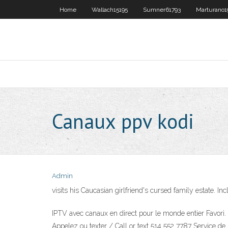
Home
Wallach15195
Sumner61793
Marturano1
Canaux ppv kodi
Admin
visits his Caucasian girlfriend's cursed family estate. 
IPTV avec canaux en direct pour le monde entier F
Appelez ou texter / Call or text 514 552 7787 Service de 