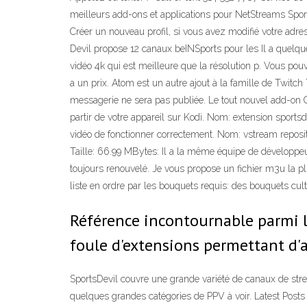
meilleurs add-ons et applications pour NetStreams Sports 
Créer un nouveau profil, si vous avez modifié votre adres
Devil propose 12 canaux beINSports pour les Il a quelques
vidéo 4k qui est meilleure que la résolution p. Vous pou
a un prix. Atom est un autre ajout à la famille de Twitc
messagerie ne sera pas publiée. Le tout nouvel add-on 
partir de votre appareil sur Kodi. Nom: extension spor
vidéo de fonctionner correctement. Nom: vstream reposi
Taille: 66.99 MBytes: Il a la même équipe de développeur
toujours renouvelé. Je vous propose un fichier m3u la plu
liste en ordre par les bouquets requis: des bouquets cult
Référence incontournable parmi l
foule d'extensions permettant d'a
SportsDevil couvre une grande variété de canaux de streami
quelques grandes catégories de PPV à voir. Latest Posts 